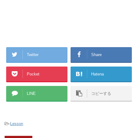
Twitter
Share
Pocket
Hatena
LINE
コピーする
-
Lesson