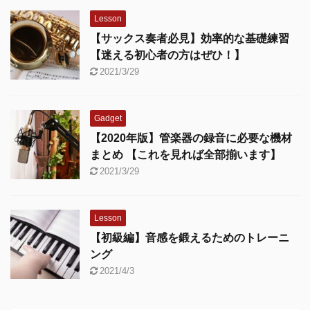
Lesson
【サックス奏者必見】効率的な基礎練習
【迷える初心者の方はぜひ！】
2021/3/29
Gadget
【2020年版】管楽器の録音に必要な機材
まとめ 【これを見れば全部揃います】
2021/3/29
Lesson
【初級編】音感を鍛えるためのトレーニ
ング
2021/4/3